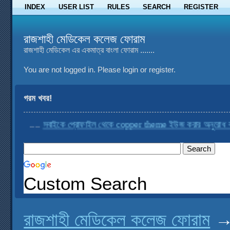
INDEX
USER LIST
RULES
SEARCH
REGISTER
রাজশাহী মেডিকেল কলেজ ফোরাম
রাজশাহী মেডিকেল এর একমাত্র বাংলা ফোরাম .......
You are not logged in.
Please login or register.
গরম খবর!
....
সবাইকে প্রোফাইল থেকে copper theme ইউজ করার অনুরোধ করা হচ্
Custom Search
রাজশাহী মেডিকেল কলেজ ফোরাম