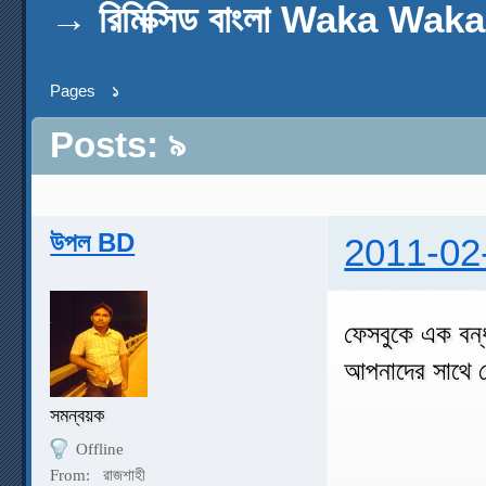
→
রিমিক্সিড বাংলা Waka Wak
Pages
১
Posts: ৯
উপল BD
2011-02
ফেসবুকে এক বন্
আপনাদের সাথে 
সমন্বয়ক
Offline
From:
রাজশাহী