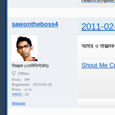
sawontheboss4
2011-02
আমার ও মারাত্
Shout Me C
নিয়ন্ত্রক (এডমিনিস্ট্রেটর)
Offline
From:
ঢাকা
Registered:
2010-03-28
Posts:
১৫২৯
সম্মাননা
: 24
Website