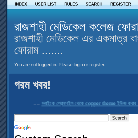
INDEX
USER LIST
RULES
SEARCH
REGISTER
রাজশাহী মেডিকেল কলেজ ফোর
রাজশাহী মেডিকেল এর একমাত্র বা
ফোরাম .......
You are not logged in.
Please login or register.
গরম খবর!
....
সবাইকে প্রোফাইল থেকে copper theme ইউজ করার অনুর