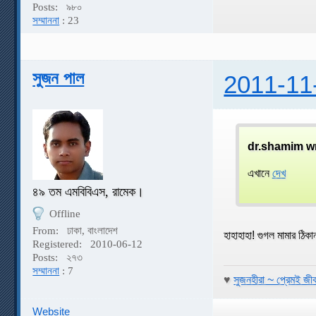
Posts:
৯৮০
সম্মাননা
: 23
সুজন পাল
2011-11
dr.shamim w
এখানে
দেখ
৪৯ তম এমবিবিএস, রামেক।
Offline
From:
ঢাকা, বাংলাদেশ
হাহাহাহা! গুগল মামার ঠিক
Registered:
2010-06-12
Posts:
২৭৩
সম্মাননা
: 7
♥
সুজনহীরা ~ প্রেমই জী
Website