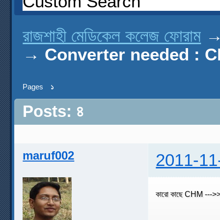
Custom Search
রাজশাহী মেডিকেল কলেজ ফোরাম
→
Converter needed : 
Pages
১
Posts: ৪
maruf002
2011-11
কারো কাছে CHM --->