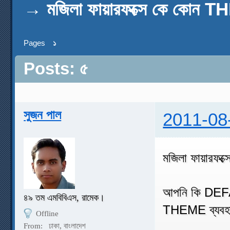
→
মজিলা ফায়ারফক্সে কে কোন 
Pages
১
Posts: ৫
সুজন পাল
2011-08
মজিলা ফায়ারফক্
আপনি কি DEFA
৪৯ তম এমবিবিএস, রামেক।
THEME ব্যবহ
Offline
From:
ঢাকা, বাংলাদেশ