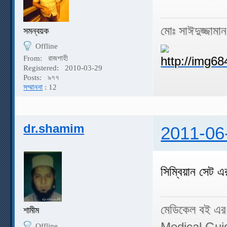
মোঃ সাঈদুজ্জামা
সমন্বয়ক
Offline
From:
রাজশাহী
Registered:
2010-03-29
Posts:
৯৭৭
সম্মাননা
: 12
dr.shamim
2011-06
সিম্বিয়ান সেট 
মেডিকেল বই এর
শামীম
Medical Gui
Offline