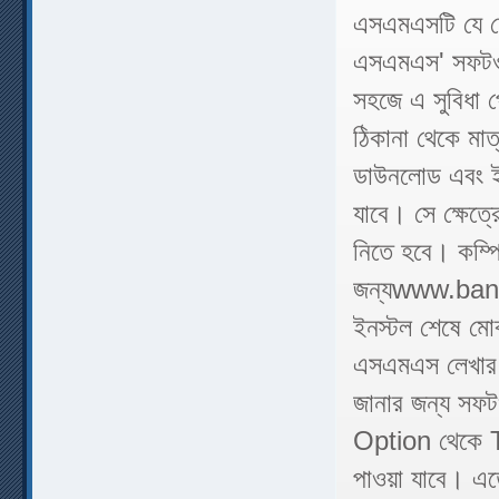
এসএমএসটি যে মো
এসএমএস' সফটওয়
সহজে এ সুবিধা
ঠিকানা থেকে মা
ডাউনলোড এবং ই
যাবে। সে ক্ষেত্র
নিতে হবে। কম্
জন্যwww.ban
ইনস্টল শেষে মো
এসএমএস লেখার 
জানার জন্য সফ
Option থেকে T
পাওয়া যাবে। এত