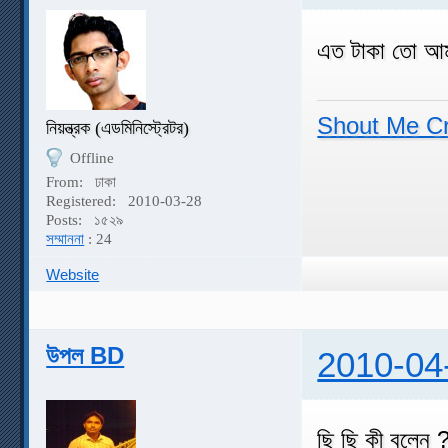
এত টাকা তো আম
Shout Me C
নিয়ন্ত্রক (এডমিনিস্ট্রেটর)
Offline
From:
ঢাকা
Registered:
2010-03-28
Posts:
১৫২৯
সম্মাননা
: 24
Website
উপল BD
2010-04
ছি ছি কী বলেন 