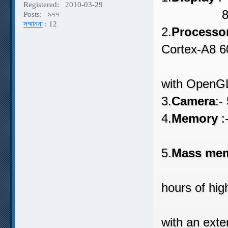
Registered:
2010-03-29
800 × 48
Posts:
৯৭৭
সম্মাননা
: 12
2.
Processor
Cortex-A8 
Po
with OpenGL
3.
Camera
:-
4.
Memory
:
(256 MB 
5.
Mass me
Store u
hours of hig
Up to 1
with an ext