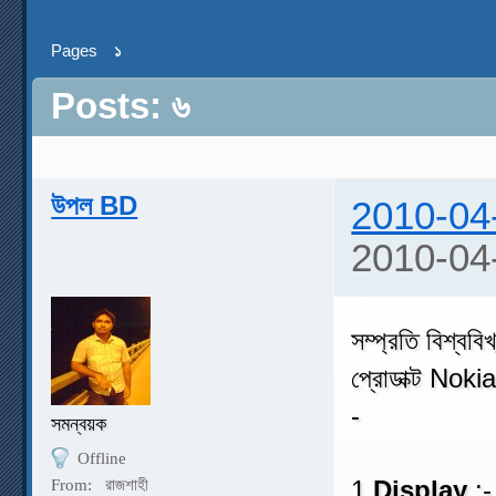
Pages
১
Posts: ৬
উপল BD
2010-04
2010-04
সম্প্রতি বিশ্বব
প্রোডাক্ট Nokia
-
সমন্বয়ক
Offline
1.
Display
:-
From:
রাজশাহী