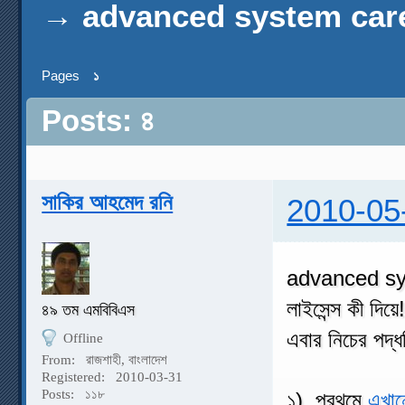
→
advanced system care pro
Pages
১
Posts: ৪
সাকির আহমেদ রনি
2010-05
advanced syst
লাইসেন্স কী দিয়
৪৯ তম এমবিবিএস
এবার নিচের পদ্
Offline
From:
রাজশাহী, বাংলাদেশ
Registered:
2010-03-31
Posts:
১১৮
১) প্রথমে
এখান