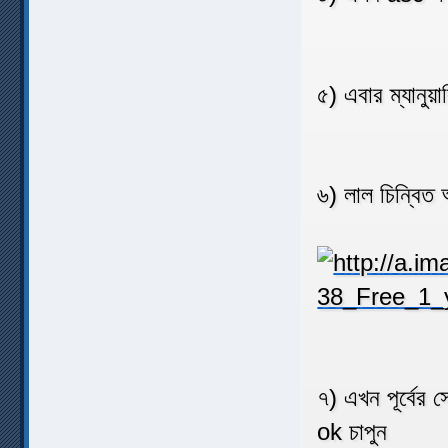
৫) এবার ম্যানুয়া
৬) লাল চিন্বিত
৭) এখন পূর্বে
ok চাপুন