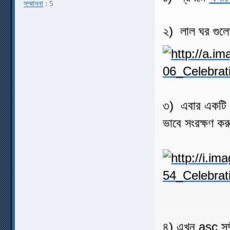
সম্মাননা
: 5
২) লাল ঘর গুল
৩) এবার একটি
ভাবে সংরক্ষণ কর
৪) এখন asc সফ্