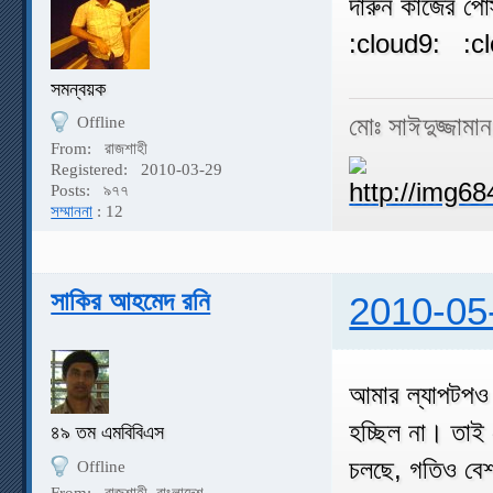
দারুন কাজের পো
:cloud9: :c
সমন্বয়ক
মোঃ সাঈদুজ্জামা
Offline
From:
রাজশাহী
Registered:
2010-03-29
Posts:
৯৭৭
সম্মাননা
: 12
সাকির আহমেদ রনি
2010-05
আমার ল্যাপটপও 
হচ্ছিল না। তাই
৪৯ তম এমবিবিএস
চলছে, গতিও বে
Offline
From:
রাজশাহী, বাংলাদেশ