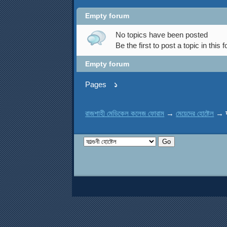
Empty forum
No topics have been posted
Be the first to post a topic in this 
Empty forum
Pages
১
রাজশাহী মেডিকেল কলেজ ফোরাম
→
মেয়েদের হোষ্টেল
→