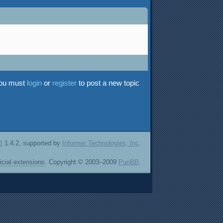
ou must
login
or
register
to post a new topic
B
1.4.2, supported by
Informer Technologies, Inc
.
ficial extensions
. Copyright © 2003–2009
PunBB
.