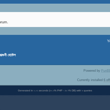
forum.
Y
ফাল্গুনী হোষ্টেল
Powered by
PunB
Currently installed
6 of
Generated in ০.০২ seconds (৮০.৩% PHP - ১৯.৭% DB) with ৯ queries