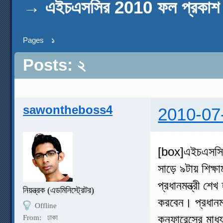
→
এইচএসসির 2010 ফল প্রকা
Pages
১
Posts: ২
sawontheboss4
2010-07
[box]এইচএসসি ও
সাড়ে ৯টায় শিক্ষাম
প্রধানমন্ত্রী শ
নিয়ন্ত্রক (এডমিনিস্ট্রেটর)
করবেন। প্রধানমন্
Offline
কনফারেন্সের মাধ্
From:
ঢাকা