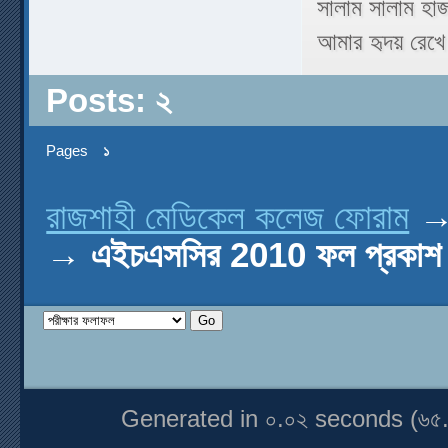
সালাম সালাম হা
আমার হৃদয় রেখে 
Posts: ২
Pages
১
রাজশাহী মেডিকেল কলেজ ফোরাম
→
এইচএসসির 2010 ফল প্রকা
Generated in ০.০২ seconds (৬৫