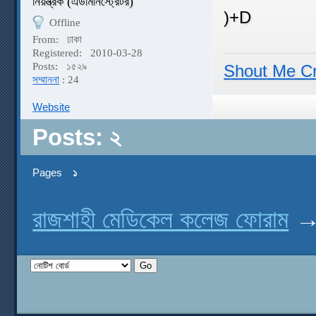
নিয়ন্ত্রক (এডমিনিস্ট্রেটর)
)+D
Offline
From:
ঢাকা
Registered:
2010-03-28
Posts:
১৫২৯
Shout Me C
সম্মাননা
: 24
Website
Posts: ২
Pages
১
রাজশাহী মেডিকেল কলেজ ফোরাম