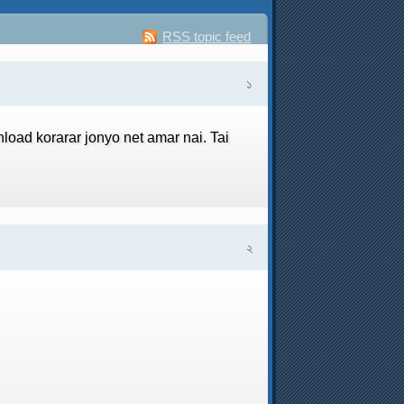
RSS topic feed
১
load korarar jonyo net amar nai. Tai
২