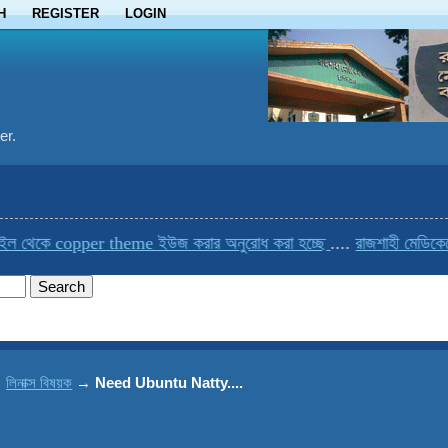
H
REGISTER
LOGIN
er.
 থেকে copper theme ইউজ করার অনুরোধ করা হচ্ছে
....
রাজশাহী মেডিকেলের
→
লিনাক্স বিষয়ক
→
Need Ubuntu Natty....