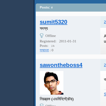
Posts: ৫
sumit5320
2
সদস্য
Offline
A
u
Registered:
2011-01-31
Posts:
১৯
সম্মাননা
: 0
sawontheboss4
2
ব
S
নিয়ন্ত্রক (এডমিনিস্ট্রেটর)