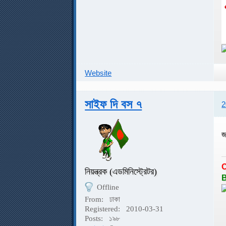
Website
সাইফ দি বস ৭
2
জ
নিয়ন্ত্রক (এডমিনিস্ট্রেটর)
B
Offline
From:
ঢাকা
Registered:
2010-03-31
Posts:
১৯৮