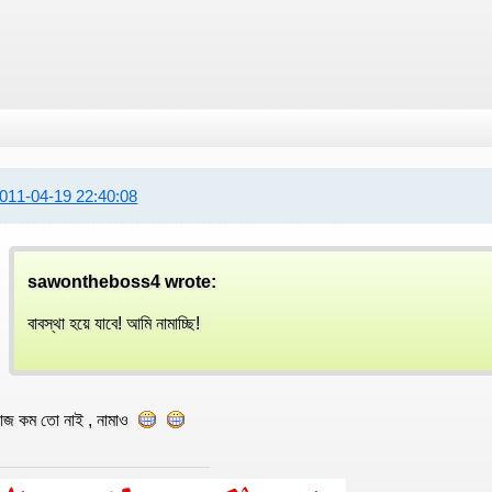
011-04-19 22:40:08
sawontheboss4 wrote:
বাবস্থা হয়ে যাবে! আমি নামাচ্ছি!
াজ কম তো নাই , নামাও