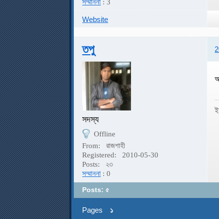
সম্মাননা
: 3
Website
তপু
2
আ
ই
সদস্য
Offline
From:
রাজশাহী
Registered:
2010-05-30
Posts:
২৩
সম্মাননা
: 0
Posts: ৫
Pages
১