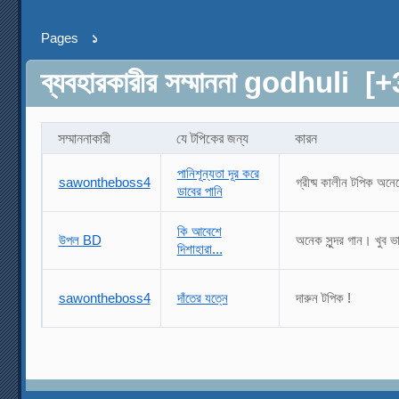
Pages
১
ব্যবহারকারীর সম্মাননা godhuli
[+
সম্মাননাকারী
যে টপিকের জন্য
কারন
পানিশূন্যতা দূর করে
sawontheboss4
গ্রীষ্ম কালীন টপিক অন
ডাবের পানি
কি আবেশে
উপল BD
অনেক সুন্দর গান। খুব
দিশাহারা...
sawontheboss4
দাঁতের যত্নে
দারুন টপিক !