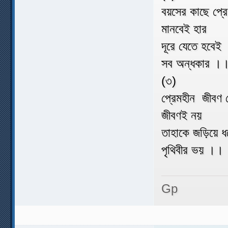
বয়সের কাছে প্র
মানবেই হার
দূরে যেতে হবেই
সব অন্ধকার ।
(৩)
প্রেমহীন জীবণ
জীবণই নয়
তাহাকে জড়িয়ে ধ
পৃথিবীর ভয় ।।
Gp