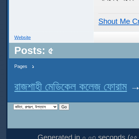
Shout Me C
Website
Posts: ৫
Pages
১
রাজশাহী মেডিকেল কলেজ ফোরাম
Generated in ০.০৩ seconds (৫৫