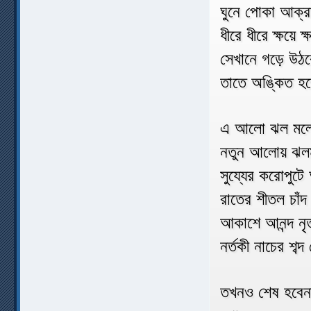
ঘুনে পোকা আক্রা
ধীরে ধীরে ক্ষয়ে ক
সেখানে গড়ে উঠব
তাতে অঙ্কিত হবে
এ আলো ঝল মলে
নতুন আলোয় ঝলম
সুয্যের করোপুটে
রাতের শীতল চাঁ
আকাশে আনন্দ নৃ
নর্তকী নাচের শব্
তখনও শেষ হবেন