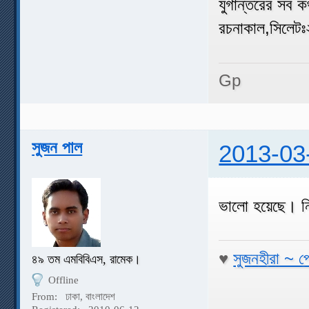
যুগান্তরের সব 
রচনাকাল,সিলেট
Gp
সুজন পাল
2013-03
ভালো হয়েছে। ন
♥
সুজনহীরা ~ প
৪৯ তম এমবিবিএস, রামেক।
Offline
From:
ঢাকা, বাংলাদেশ