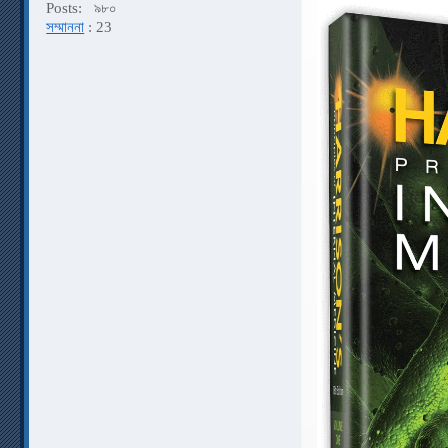
Posts:
৯৮০
সম্মাননা
: 23