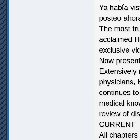
Ya había vis
posteo ahor
The most tru
acclaimed Ha
exclusive vi
Now prese
Extensively 
physicians, 
continues to
medical know
review of d
CURRENT
All chapters