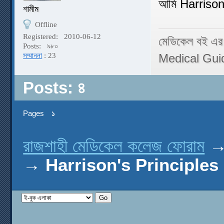
আমি Harrison
শামীম
Offline
Registered:
2010-06-12
মেডিকেল বই এর
Posts:
৯৮০
সম্মাননা
: 23
Medical Gui
Posts: ৪
Pages
১
রাজশাহী মেডিকেল কলেজ ফোরাম
→
Harrison's Principles