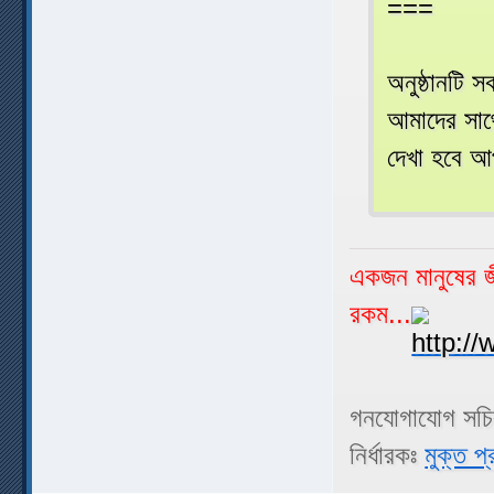
===
অনুষ্ঠানটি 
আমাদের সা
দেখা হবে আ
একজন মানুষের জী
রকম...
গনযোগাযোগ সচ
নির্ধারকঃ
মুক্ত প্