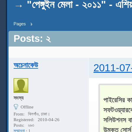
→
"পেঙ্গুইন মেলা - ২০১১" - এশিয়
Pages
১
Posts: ২
অচেনাকেউ
2011-07
সদস্য
পাইরেসির কাল
Offline
সফটওয়্যারকে
From:
খিলগাঁও, ঢাকা।
সলিউশনস বা
Registered:
2010-04-26
Posts:
২৬৩
উন্মুক্ত সো
সম্মাননা
: 1