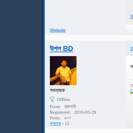
S
Website
উপল BD
2
দ
ম
সমন্বয়ক
Offline
From:
রাজশাহী
Registered:
2010-03-29
Posts:
৯৭৭
সম্মাননা
: 12