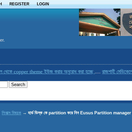
H
REGISTER
LOGIN
er.
ে copper theme ইউজ করার অনুরোধ করা হচ্ছে
....
রাজশাহী মেডিকেলের একমা
→
লিনাক্স বিষয়ক
→
হার্ড ডিস্ক কে partition করে নিন Eusus Partition manager দ