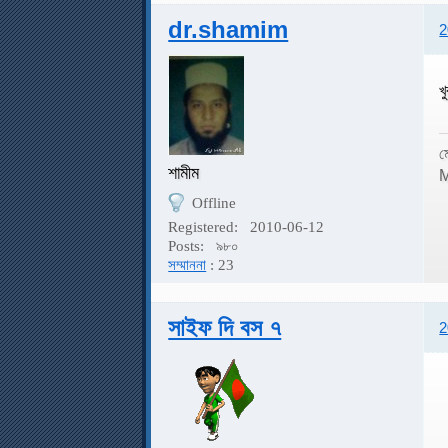
dr.shamim
2
খ
ম
শামীম
M
Offline
Registered:
2010-06-12
Posts:
৯৮০
সম্মাননা
: 23
সাইফ দি বস ৭
2