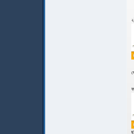
২
য
ফ
ছ