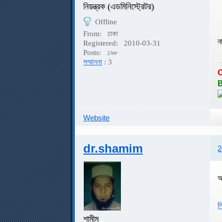
নিয়ন্ত্রক (এডমিনিস্ট্রেটর)
Offline
From:
ঢাকা
ন
Registered:
2010-03-31
Posts:
১৯৮
সম্মাননা
: 3
B
Website
dr.shamim
2
আ
ল
শামীম