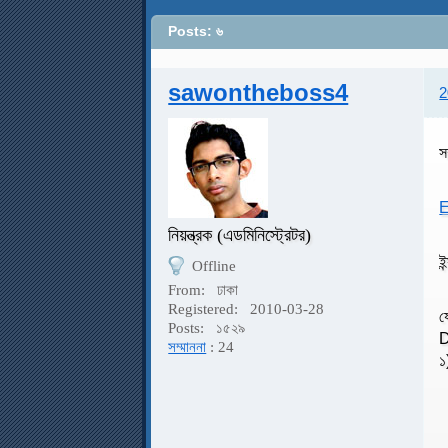
Posts: ৬
sawontheboss4
2
স
E
নিয়ন্ত্রক (এডমিনিস্ট্রেটর)
ই
Offline
From:
ঢাকা
Registered:
2010-03-28
য
Posts:
১৫২৯
D
সম্মাননা
: 24
১