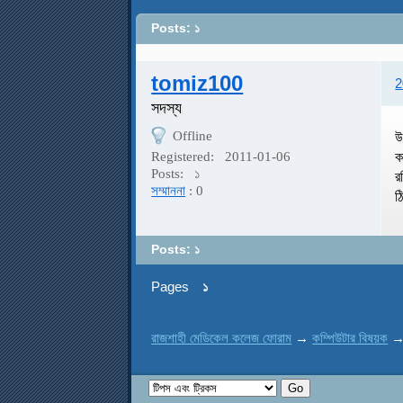
Posts: ১
tomiz100
2
সদস্য
Offline
উ
ক
Registered:
2011-01-06
Posts:
১
র
সম্মাননা
: 0
ঠ
Posts: ১
Pages
১
রাজশাহী মেডিকেল কলেজ ফোরাম
→
কম্পিউটার বিষয়ক