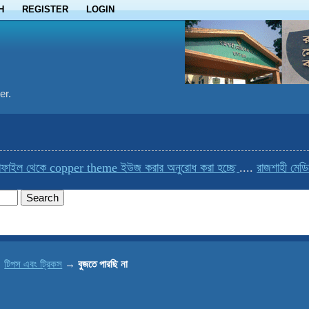
H
REGISTER
LOGIN
er.
ফাইল থেকে copper theme ইউজ করার অনুরোধ করা হচ্ছে
....
রাজশাহী মেডিক
→
টিপস এবং ট্রিকস
→
বুজতে পারছি না