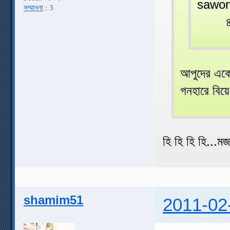
sawon
সম্মাননা
: 3
৪০০ ছব
আপুদের একে
গনহারে বিয়
হি হি হি হি...
shamim51
2011-02