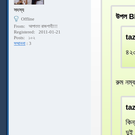
সদস্য
উপল B
Offline
From:
আপাতত রাজশাহী!!!
Registered:
2011-01-21
ta
Posts:
১০২
সম্মাননা
: 3
৪২০
রুম নম
ta
কিন
দুই