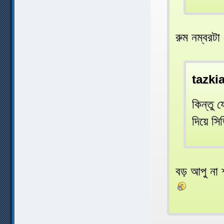
রুম নম্বরট
tazki
কিন্তু 
দিয়ে সিড়
বড় আপু না