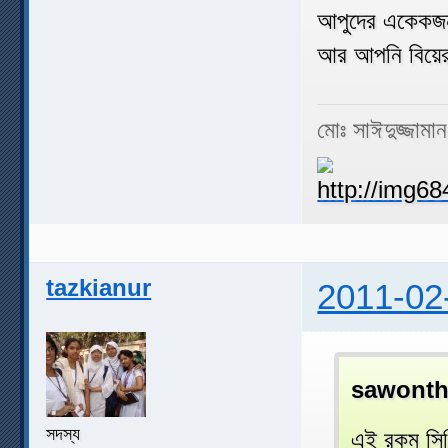
আপুদের একেকজনক
আর আপনি বিয়ের
মোঃ সাঈদুজ্জামা
tazkianur
2011-02
sawonth
সদস্য
এই রকম সিড়