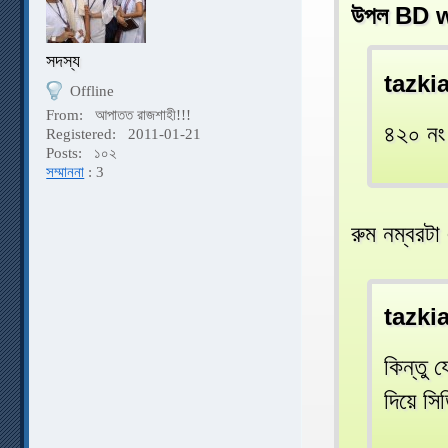
উপল BD w
সদস্য
tazki
Offline
From:
আপাতত রাজশাহী!!!
৪২০ নং 
Registered:
2011-01-21
Posts:
১০২
সম্মাননা
: 3
রুম নম্বরট
tazki
কিন্তু 
দিয়ে সিড়