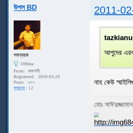
উপল BD
2011-02
tazkianu
আপুদের এর
সমন্বয়ক
Offline
From:
রাজশাহী
Registered:
2010-03-29
নাহ কেউ স্মাইল
Posts:
৯৭৭
সম্মাননা
: 12
মোঃ সাঈদুজ্জামা