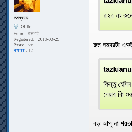
tazkianu
৪২০ নং রুমে
সমন্বয়ক
Offline
From:
রাজশাহী
Registered:
2010-03-29
রুম নম্বরটা এ
Posts:
৯৭৭
সম্মাননা
: 12
tazkianu
কিন্তু যেদি
দেয়ার কি গুর
বড় আপু না শয়