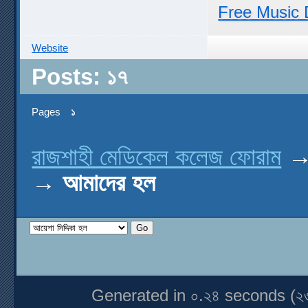
Free Music 
Website
Posts: ১৭
Pages
১
রাজশাহী মেডিকেল কলেজ ফোরাম
→
আমাদের হল
Generated in ০.২৪ seconds (২