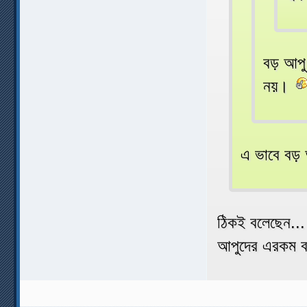
বড় আপু
নয়।
এ ভাবে বড় 
ঠিকই বলেছেন...
আপুদের এরকম ব