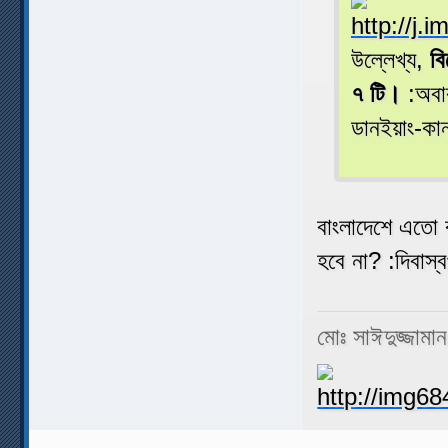
উল্লেখ্য,
বি
৭ টি।
:অবাক
ডানইয়াং-কা
বাংলাদেশে এতো
হবে না? :দিবাস্ব
মোঃ সাঈদুজ্জামা