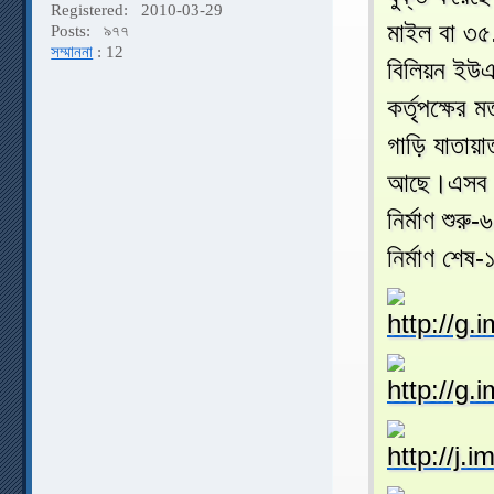
Registered:
2010-03-29
মাইল বা ৩৫.
Posts:
৯৭৭
সম্মাননা
: 12
বিলিয়ন ইউএ
কর্তৃপক্ষের
গাড়ি যাতায়
আছে।এসব কল
নির্মাণ শুরু
নির্মাণ শেষ