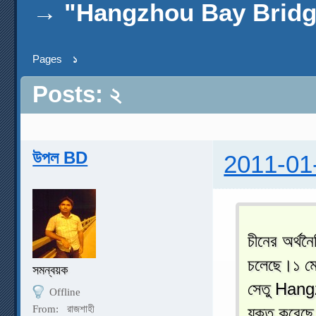
→
"Hangzhou Bay Bridge"-বি
Pages
১
Posts: ২
উপল BD
2011-01
চীনের অর্থন
চলেছে।১ মে
সমন্বয়ক
সেতু Hang
Offline
From:
রাজশাহী
যুক্ত করেছে