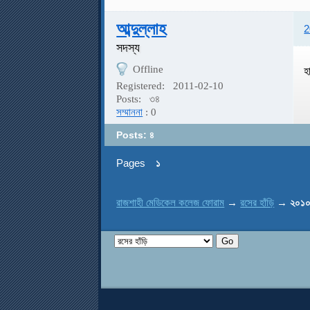
আব্দুল্লাহ
2
সদস্য
Offline
হ
Registered:
2011-02-10
Posts:
৩৪
সম্মাননা
: 0
Posts: ৪
Pages
১
রাজশাহী মেডিকেল কলেজ ফোরাম
→
রসের হাঁড়ি
→
২০১০