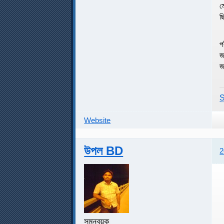
ম
ছ
প
জ
জ
S
Website
উপল BD
2
সমন্বয়ক