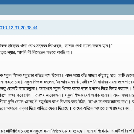
010-12-31 20:38:44
িক্ষক ছাত্রের খাতা দেখে মন্তব্য লিখেছেন, ‘হাতের লেখা ভালো করতে হবে।’
াত্রঃ স্যার, আপনি কী লিখেছেন পড়তে পারছি না।
ক স্কুল শিক্ষক স্কুলের বাইরে বসে ছিলেন। এমন সময় তাঁর সামনে কাঁচুমাচু হয়ে একটি ছ
্ষমা করতে চায়। স্কুল শিক্ষক বললেন, ‘এ আর এমন কী, নদীর পানি সামান্য ময়লা হতে পারে হ
িন্তু ছেলেটি নাছোড়বান্দা। অবশেষে স্কুল শিক্ষক তাকে দুটো উপদেশ দিয়ে বিদায় করলেন
ারণে তওবা করে গেল। তারপর আরেকজন। স্কুল শিক্ষক বেশ অবাক হলেন। এমন সময় চতুর্থ
দীতে কুলি ফেলে এসেছ?’ চতুর্থজন রাগে চিৎকার করে উঠল, ‘রাখেন আপনার জ্ঞানের কথা।
েলে আমাকে ধাক্কা দিয়ে পানিতে ফেলে দিয়েছে। তাদের এদিকে আসতে দেখলাম মনে হয়।
ক কোটিপতির মেয়েকে স্কুলে রচনা লিখতে দেওয়া হয়েছে। রচনার শিরোনাম ‘একটি গরিব পর