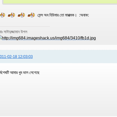
সেন্স অব হিউমার তো মারাত্মক। :অবাক:
োঃ সাঈদুজ্জামান উপল
011-02-18 12:03:03
র্বশেষটি আমার খুব ভাল লেগেছে