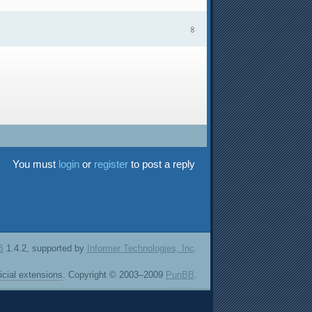
৪
You must
login
or
register
to post a reply
B
1.4.2, supported by
Informer Technologies, Inc
.
ficial extensions
. Copyright © 2003–2009
PunBB
.