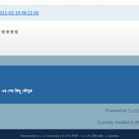
011-02-19 08:21:00
া হা হা হা হা
 এর শেষ কিছু কৌতুক
Powered by
PunB
Currently installed
6 of
Generated in ০.০৫ seconds (৭৪.৪৮% PHP - ২৫.৫২% DB) with ১২ queries