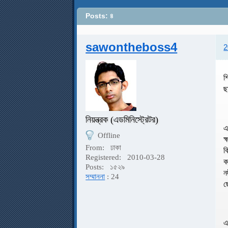
Posts: ৪
sawontheboss4
2
শ
ছ
নিয়ন্ত্রক (এডমিনিস্ট্রেটর)
এ
Offline
ক
From:
ঢাকা
ক
Registered:
2010-03-28
ক
Posts:
১৫২৯
ন
সম্মাননা
: 24
ছ
এ