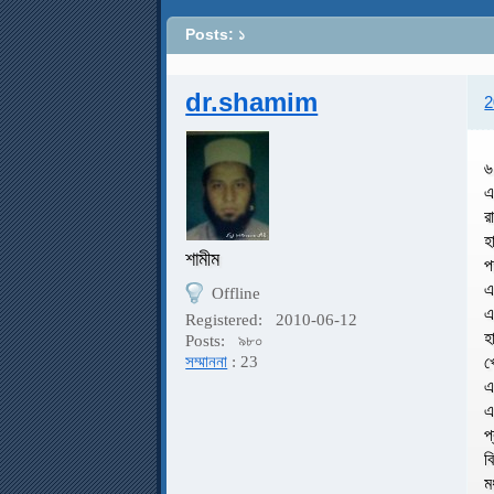
Posts: ১
dr.shamim
2
৬
এ
র
হ
শামীম
প
এ
Offline
এ
Registered:
2010-06-12
হ
Posts:
৯৮০
খ
সম্মাননা
: 23
এ
এ
প
ব
ম