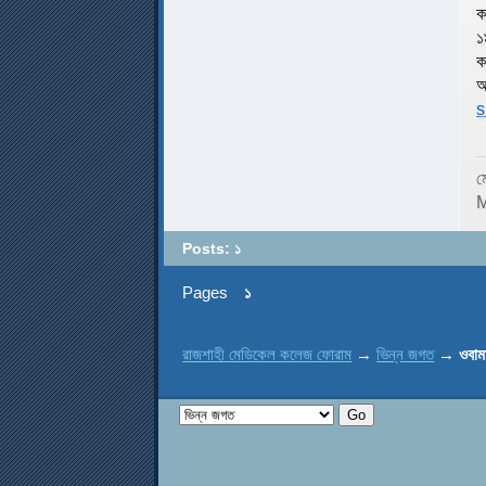
ক
১
ক
অ
s
ম
M
Posts: ১
Pages
১
রাজশাহী মেডিকেল কলেজ ফোরাম
→
ভিন্ন জগত
→
ওবাম