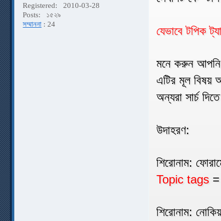
Registered:
2010-03-28
Posts:
১৫২৯
সম্মাননা
: 24
যেভাবে টপিক ট্য
মনে করুন আপনি
এটির মূল বিষয় অর
অন্যরা সার্চ দি
উদাহরণ:
শিরোনাম: ফোরা
Topic tags
= 
শিরোনাম: নোকিয়