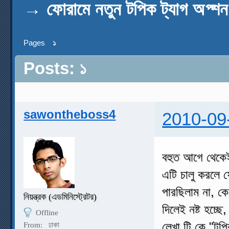
→
ফোরামে নতুন টপিক ট্যাগ অপ্শ
Pages
১
Posts: ১
sawontheboss4
2010-09
বহুত আগে থেকেই 
এটি চালু করলে ফ
পারছিলাম না, ক
নিয়ন্ত্রক (এডমিনিস্ট্রেটর)
দিলেই নষ্ট হচ্
Offline
লেখা টি কে "টপি
From:
ঢাকা