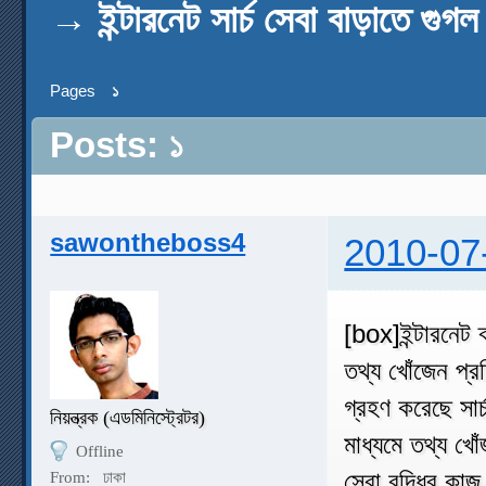
→
ইন্টারনেট সার্চ সেবা বাড়াতে গুগ
Pages
১
Posts: ১
sawontheboss4
2010-07
[box]ইন্টারনেট ব
তথ্য খোঁজেন প্
গ্রহণ করেছে সার
নিয়ন্ত্রক (এডমিনিস্ট্রেটর)
মাধ্যমে তথ্য খো
Offline
সেবা বৃদ্ধির কাজ 
From:
ঢাকা