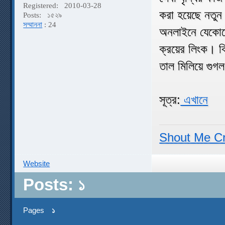
Registered:
2010-03-28
করা হয়েছে নতুন 
Posts:
১৫২৯
সম্মাননা
: 24
অনলাইনে যেকোনো
ক্রয়ের লিংক। বি
তাল মিলিয়ে গুগ
সূত্র:
এখানে
Shout Me C
Website
Posts: ১
Pages
১