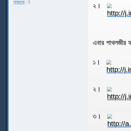
সম্মাননা
: 5
২।
এবার পাথলজীর 
১।
২।
৩।