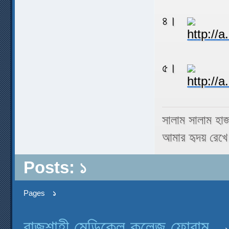
৪।
৫।
সালাম সালাম হা
আমার হৃদয় রেখে 
Posts: ১
Pages
১
রাজশাহী মেডিকেল কলেজ ফোরাম