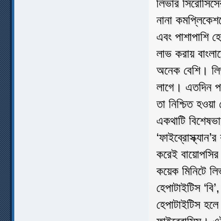
লিভার সিরোসিস
নানা কমপ্লিকেশন
এবং পাশাপাশি হে
লাভ করায় বাংলা
অনেক বেশি। লিভ
লাগে। এতদিন পর
তা নিশ্চিত হওয়া
একথাটি বিশেষভা
‘ফাইব্রোস্ক্যান
করেই বায়োপসির 
কয়েক মিনিটে লি
হেপাটাইটিস ‘বি’
হেপাটাইটিস হলে 