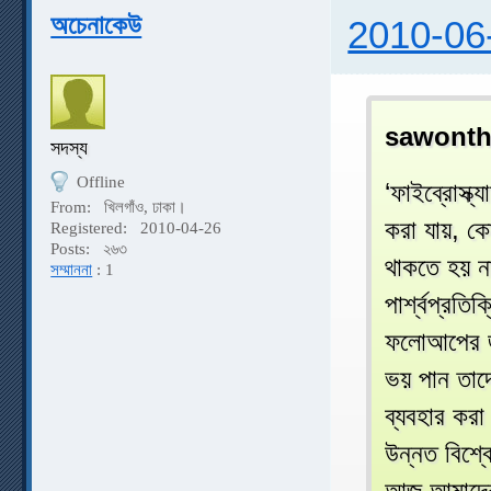
অচেনাকেউ
2010-06
sawonth
সদস্য
Offline
‘ফাইব্রোস্
From:
খিলগাঁও, ঢাকা।
করা যায়, ক
Registered:
2010-04-26
Posts:
২৬৩
থাকতে হয় ন
সম্মাননা
: 1
পার্শ্বপ্রত
ফলোআপের জন
ভয় পান তাদে
ব্যবহার করা
উন্নত বিশ্ব
আজ আমাদের 