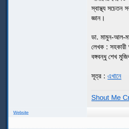
স্বাস্থ্য সচেতন 
জ্ঞান।
ডা. মামুন-আল-মা
লেখক : সহকারী 
বঙ্গবন্ধু শেখ মু
সূত্র :
এখানে
Shout Me C
Website