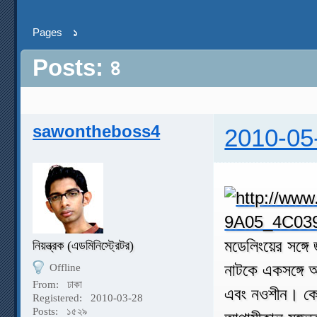
Pages
১
Posts: ৪
sawontheboss4
2010-05
মডেলিংয়ের সঙ্গ
নিয়ন্ত্রক (এডমিনিস্ট্রেটর)
নাটকে একসঙ্গে 
Offline
From:
ঢাকা
এবং নওশীন। কো
Registered:
2010-03-28
Posts:
১৫২৯