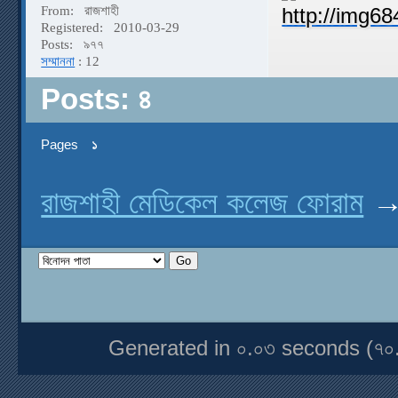
From:
রাজশাহী
Registered:
2010-03-29
Posts:
৯৭৭
সম্মাননা
: 12
Posts: ৪
Pages
১
রাজশাহী মেডিকেল কলেজ ফোরাম
Generated in ০.০৩ seconds (৭০