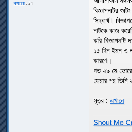
আগামীকাল মঙ্গলব
সম্মাননা
: 24
বিজ্ঞাপনটির শুটিং
সিদ্ধার্থ। বিজ্
নাটকে কাজ করে
করি বিজ্ঞাপনটি 
১৫ দিন ইমন ও ন
কারণে।
গত ২৯ মে ভোরে 
ফেরার পর তিনি
সূত্র :
এখানে
Shout Me C