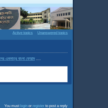
Active topics
Unanswered topics
মাত্র বাংলা ফোরাম
....
You must
login
or
register
to post a reply