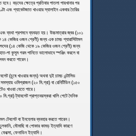
ে হবে। বড়দের ক্ষেত্রে প্রতিবার পাতলা পায়খানার পর
ণ্টা এবং প্যাকেটজাত খাওয়ার স্যালাইন একবার তৈরির
বং ব্যথা প্রশমনে ব্যবহৃত হয়। উচ্চমাত্রার জ্বর (১০১
েকে ১৪ কেজির ওজন শ্রেণী) জন্য এক চামচ প্যারাসিটামল
শিশুদের (১৪ কেজি থেকে ১৯ কেজির ওজন শ্রেণী) জন্য
হাত-পা কুসুম গরম পানিতে ভালোভাবে স্পঞ্জিং করলে বা
র সেবন করতে পারেন।
াবলেট (চুষে খাওয়ার জন্য) অথবা দুই চামচ এন্টাসিড
সমস্যায় ওমিপ্রাজল (২০ মি.গ্রা) বা রেনিটিডিন (১৫০
েটেও খাওয়া যেতে পারে।
 মি.গ্রা) ট্যাবলেট প্রাপ্তবয়স্করা খালি পেটে দৈনিক
িউটামল টেবলেট বা ইনহেলার ব্যবহার করতে পারেন।
ায় চুলকানি, মৌমাছি বা পোকার কামড় ইত্যাদি কারণে
ন, ফেক্সো, ফেনাডিন ইত্যাদি।