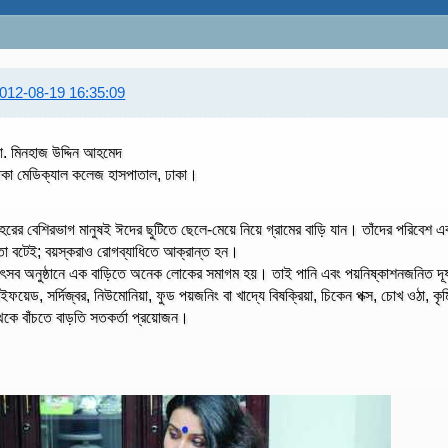
012-08-19 16:35:09
া. মিনহাজ উদ্দিন আহমেদ
াকা মেডিক্যাল কলেজ হাসপাতাল, ঢাকা।
হরের বেশিরভাগ মানুষই ঈদের ছুটিতে ছেলে-মেয়ে নিয়ে গ্রামের বাড়ি যান। তাঁদের পরিবেশ
ো বটেই; বয়স্করাও রোগব্যাধিতে আক্রান্ত হন।
ৎসব অনুষ্ঠানে এক বাড়িতে অনেক লোকের সমাগম হয়। তাই পানি এবং পয়নিষ্কাশনজনিত দূষ
াইফয়েড, সর্দিজ্বর, নিউমোনিয়া, ফুড পয়জনিং বা খাদ্যে বিষক্রিয়া, চিকেন পক্স, চোখ ওঠা, কৃম
েকে বাঁচতে বাড়তি সতকর্তা প্রয়োজন।