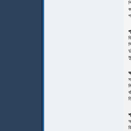
শ
ক
প
প
ড
স
দ
ম
অ
স
ম
ব
ত
শ
অ
হ