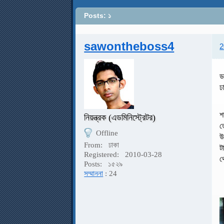
Posts: ১
sawontheboss4
2
ড
ঢ
শ
নিয়ন্ত্রক (এডমিনিস্ট্রেটর)
ত
Offline
উ
From:
ঢাকা
ট
Registered:
2010-03-28
থ
Posts:
১৫২৯
সম্মাননা
: 24