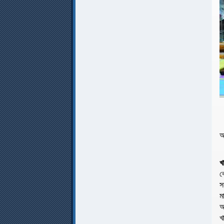
আ
খ
ব
স
ম
আ
খ