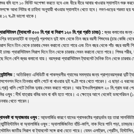
িশুর বমি হলে ১০ মিনিট অপেক্ষা করতে হবে এবং ধীরে ধীরে আবার খাওয়ার স্যালাইন শুরু করত
মপক্ষে আধা লিটার বা চাহিদা অনুযায়ী খাওয়ার স্যালাইন খেতে হবে। লবণ-গুড়ের শরবত ছয় ঘ
র ১২ ঘণ্টা ভালো থাকে।
্যারাসিটামল (ট্যাবলেট ৫০০ মি.গ্রা বা সিরাপ ১২০ মি.গ্রা প্রতি চামচ) :
জ্বর কমানোর জন্য এ
িগ্রি ফারেনহাইট বা তদূর্ধ্ব) প্রশমনে দুই মাস থেকে তিন বছর বয়সী শিশুদের (চার কেজি থ
িরাপ দিনে তিন থেকে চারবার সেবন করানো যেতে পারে এবং তিন বছর থেকে পাঁচ বছর বয়সী 
ুই চামচ প্যারাসিটামল সিরাপ দিনে তিন থেকে চারবার সেবন করানো যেতে পারে। শিশুর শরীর, 
ুছে দিলে বেশি জ্বর কমানো যায়। বয়স্করা প্যারাসিটামল ট্যাবলেট দৈনিক তিন থেকে চারবা
্যান্টাসিড :
অতিরিক্ত এসিডিটি বা পাকস্থলীর গ্যাসের সমস্যার জন্য প্রাপ্তবয়স্করা দুটি ট্য
াসপেনশন দিনে তিনবার খালি পেটে বা খাওয়ার দুই ঘণ্টা পরে খেতে পারেন। এ ছাড়া এ ধরনের 
ি.গ্রা) খালি পেটে দৈনিক দুবার সেবন করতে পারেন। আর ইসওমিপ্রাজল ২০ মি.গ্রাম ভরা প
মির ওষুধ : দীর্ঘ যাত্রায় বমির ভাব বা বমি হতে পারে। এ ক্ষেত্রে আগে থেকেই ডমপেরিডন (১০
িনবার খেতে পারেন।
্বাসকষ্ট বা অ্যাজমার ওষুধ :
আ্যলার্জির কারণে যাদের শ্বাসকষ্টের প্রাদুর্ভাব হয় তারা সালব
্যান্টিহিস্টামিন বা অ্যালার্জির ওষুধ : অ্যালার্জিজনিত হাঁচি-কাশি, নাক দিয়ে পানি পড়া, চামড়
িসটামিন জাতীয় সিরাপ বা ট্যাবলেট সঙ্গে রাখা যেতে পারে। যেমন এলাট্রল, প্রেটিন, হিস্টাসি