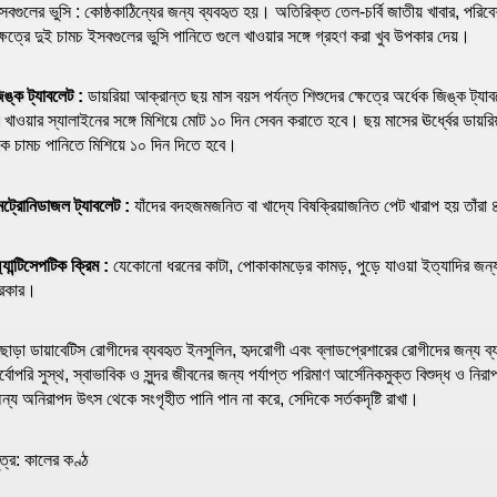
সবগুলের ভুসি : কোষ্ঠকাঠিন্যের জন্য ব্যবহৃত হয়। অতিরিক্ত তেল-চর্বি জাতীয় খাবার, পরিব
্ষেত্রে দুই চামচ ইসবগুলের ভুসি পানিতে গুলে খাওয়ার সঙ্গে গ্রহণ করা খুব উপকার দেয়।
িঙ্ক ট্যাবলেট :
ডায়রিয়া আক্রান্ত ছয় মাস বয়স পর্যন্ত শিশুদের ক্ষেত্রে অর্ধেক জিঙ্ক ট্যাবল
া খাওয়ার স্যালাইনের সঙ্গে মিশিয়ে মোট ১০ দিন সেবন করাতে হবে। ছয় মাসের ঊর্ধ্বের ডায়রি
ক চামচ পানিতে মিশিয়ে ১০ দিন দিতে হবে।
েট্রোনিডাজল ট্যাবলেট :
যাঁদের বদহজমজনিত বা খাদ্যে বিষক্রিয়াজনিত পেট খারাপ হয় তাঁরা 
্যান্টিসেপটিক ক্রিম :
যেকোনো ধরনের কাটা, পোকাকামড়ের কামড়, পুড়ে যাওয়া ইত্যাদির জন্য স্
রকার।
ছাড়া ডায়াবেটিস রোগীদের ব্যবহৃত ইনসুলিন, হৃদরোগী এবং ব্লাডপ্রেশারের রোগীদের জন্য ব্য
র্বোপরি সুস্থ, স্বাভাবিক ও সুন্দর জীবনের জন্য পর্যাপ্ত পরিমাণ আর্সেনিকমুক্ত বিশুদ্ধ ও নি
ন্য অনিরাপদ উৎস থেকে সংগৃহীত পানি পান না করে, সেদিকে সর্তকদৃষ্টি রাখা।
ুত্র: কালের কণ্ঠ