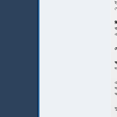
ই
ক
জ
ব
এ
ম
অ
দ
এ
স
অ
স