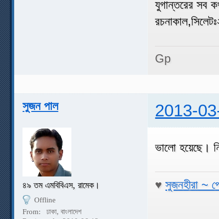
যুগান্তরের সব 
রচনাকাল,সিলেট
Gp
সুজন পাল
2013-03
ভালো হয়েছে। ন
♥
সুজনহীরা ~ প
৪৯ তম এমবিবিএস, রামেক।
Offline
From:
ঢাকা, বাংলাদেশ