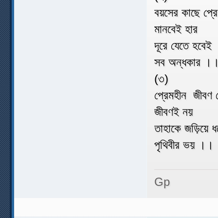
বয়সের কাছে প্র
মানবেই হার
দূরে যেতে হবেই
সব অন্ধকার ।
(৩)
প্রেমহীন জীবণ
জীবণই নয়
তাহাকে জড়িয়ে ধ
পৃথিবীর ভয় ।।
Gp