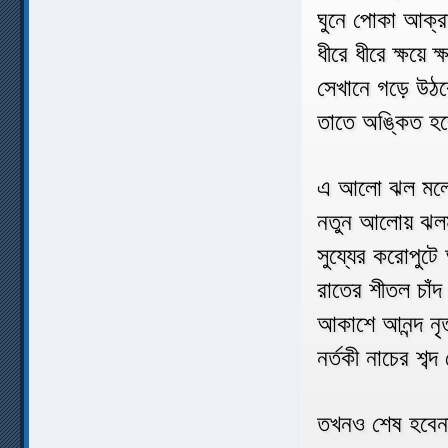
ঘুনে পোকা আক্রা
ধীরে ধীরে ক্ষয়ে ক
সেখানে গড়ে উঠব
তাতে অঙ্কিত হবে
এ আলো ঝল মলে
নতুন আলোয় ঝলম
সুয্যের করোপুটে
রাতের শীতল চাঁ
আকাশে আনন্দ নৃ
নর্তকী নাচের শব্
তখনও শেষ হবেন