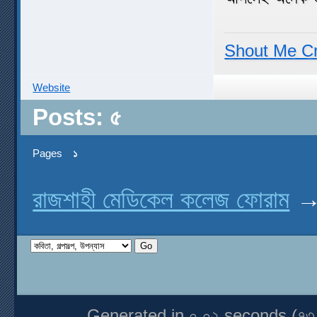
Shout Me C
Website
Posts: ৫
Pages
১
রাজশাহী মেডিকেল কলেজ ফোরাম
Generated in ০.০২ seconds (৭৩