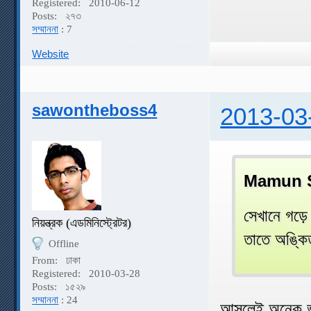
Registered:
2010-06-12
Posts:
২৭৩
সম্মাননা
: 7
Website
sawontheboss4
2013-03
Mamun S
সেখানে গড়
নিয়ন্ত্রক (এডমিনিস্ট্রেটর)
তাতে অঙ্কিত
Offline
From:
ঢাকা
Registered:
2010-03-28
Posts:
১৫২৯
সম্মাননা
: 24
আসলেই অনেক ভ