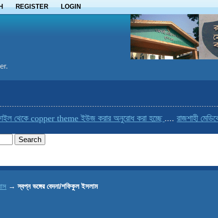
H
REGISTER
LOGIN
er.
ইল থেকে copper theme ইউজ করার অনুরোধ করা হচ্ছে
....
রাজশাহী মেডিকেল
যাস
→
স্বপ্ন ভঙ্গের বেদনা/শফিকুল ইসলাম