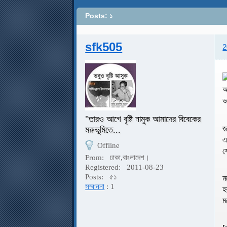
Posts: ১
sfk505
2
আ
ভ
"তারও আগে বৃষ্টি নামুক আমাদের বিবেকের
জ
মরুভূমিতে...
এ
Offline
য
From:
ঢাকা,বাংলাদেশ।
Registered:
2011-08-23
Posts:
৫১
ম
সম্মাননা
: 1
হ
ম