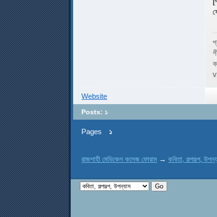
[
ফ
প
গ
ক
v
Website
Posts: ১
Pages
১
রাজশাহী মেডিকেল কলেজ ফোরাম
→
কবিতা, গল্পসল্প, উপন্