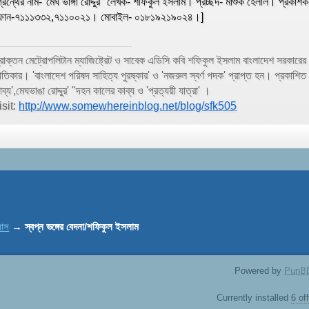
গ্রন্থের নাম-"মেঘ ভাঙ্গা রোদ্দুর" লেখক- শফিকুল ইসলাম। প্রচ্ছদ- মাশুক হেলাল। প্রকা
োন-৭১১১৩৩২,৭১১০০২১। মোবাইল- ০১৮১৯২১৯০২৪।]
্রাক্তন মেট্রোপলিটান ম্যাজিষ্ট্রেট ও সাবেক এডিসি কবি শফিকুল ইসলাম বাংলাদেশ সরকার
ীতিকার। 'বাংলাদেশ পরিষদ সাহিত্য পুরষ্কার' ও 'নজরুল স্বর্ণ পদক' প্রাপ্ত হন। প্রকাশিত কাব
াব্য',মেঘভাঙা রোদ্দুর' "দহন কালের কাব্য ও 'প্রত্যয়ী যাত্রা' ।
isit:
http://www.somewhereinblog.net/blog/sfk505
যাস
→
স্বপ্ন ভঙ্গের বেদনা/শফিকুল ইসলাম
Powered by
PunB
Currently installed
6 of