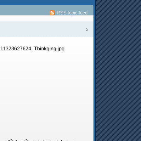
RSS topic feed
১