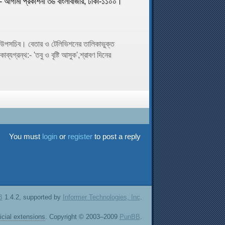
শক- আগামী প্রকাশনী ৩৬ বাংলাবাজার, ঢাকা-১১০০।
ের উপসচিব। বেতার ও টেলিভিশনের তালিকাভুক্ত
্যগ্রন্থ:- 'তবু ও বৃষ্টি আসুক',শ্রাবণ দিনের
You must
login
or
register
to post a reply
B
1.4.2, supported by
Informer Technologies, Inc
.
ficial extensions
. Copyright © 2003–2009
PunBB
.