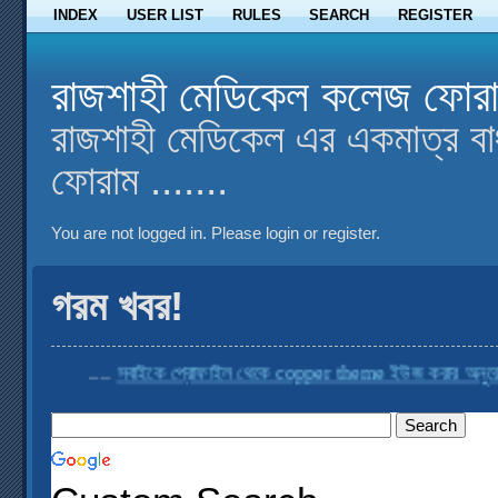
INDEX
USER LIST
RULES
SEARCH
REGISTER
রাজশাহী মেডিকেল কলেজ ফোর
রাজশাহী মেডিকেল এর একমাত্র বা
ফোরাম .......
You are not logged in.
Please login or register.
গরম খবর!
....
সবাইকে প্রোফাইল থেকে copper theme ইউজ করার অনুরোধ করা 