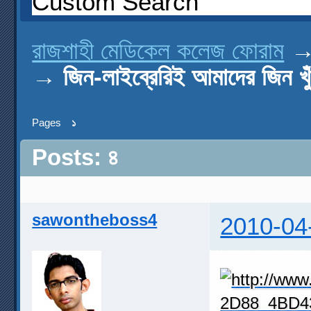
Custom Search
রাজশাহী মেডিকেল কলেজ ফোরাম
→
জিন-লাইব্রেরিই আমাদের জিন খুঁ
Pages
১
Posts: ৪
sawontheboss4
2010-04