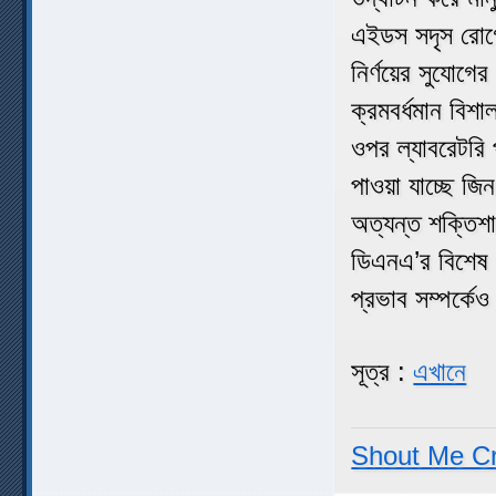
এইডস সদৃস রো
নির্ণয়ের সুযোগ
ক্রমবর্ধমান বিশ
ওপর ল্যাবরেটরি প
পাওয়া যাচ্ছে জিন 
অত্যন্ত শক্তিশ
ডিএনএ’র বিশেষ ব
প্রভাব সম্পর্কেও
সূত্র :
এখানে
Shout Me C