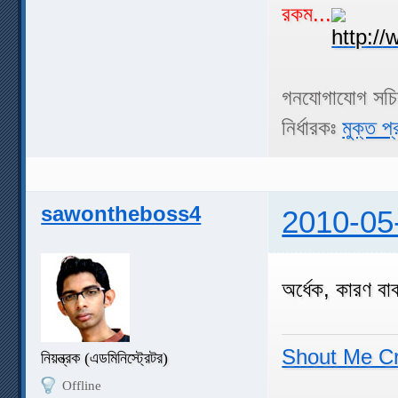
রকম...
গনযোগাযোগ সচ
নির্ধারকঃ
মুক্ত প্
sawontheboss4
2010-05
অর্ধেক, কারণ বা
Shout Me C
নিয়ন্ত্রক (এডমিনিস্ট্রেটর)
Offline