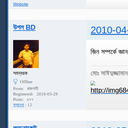
Website
উপল BD
2010-04
জিন সম্পর্কে জ্ঞা
মোঃ সাঈদুজ্জামা
সমন্বয়ক
Offline
From:
রাজশাহী
Registered:
2010-03-29
Posts:
৯৭৭
সম্মাননা
: 12