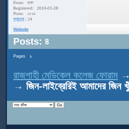
From:
ঢাকা
Registered:
2010-03-28
Posts:
১৫২৯
সম্মাননা
: 24
Website
Posts: ৪
Pages
১
রাজশাহী মেডিকেল কলেজ ফোরাম
→
জিন-লাইব্রেরিই আমাদের জিন খুঁ