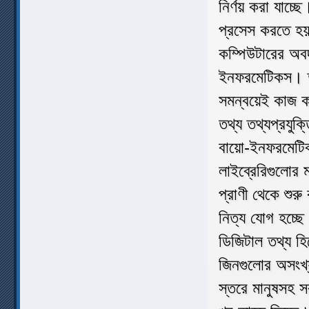
নির্ণয় করা যাচ্
প্রসেস করতে হয়
কম্পিউটারের অবদ
ইনফরমেটিকস। তথ্
সমন্বয়েই কাজ করে
তথ্য তথ্যপ্রযুক
বায়ো-ইনফরমেটি
লাইব্রেরিগুলোর
প্রাণী থেকে শুর
নিত্য যোগ হচ্ছ
ডিজিটাল তথ্য হি
জিনগুলোর অসংখ্
স্তরে মানুষসহ স