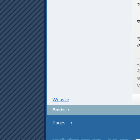
হ
ক
গ
ফ
প
গ
ক
v
Website
Posts: ১
Pages
১