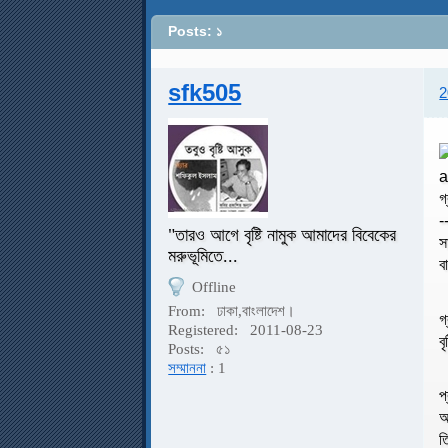
Posts: ১
sfk505
2
গ
-
"তারও আগে বৃষ্টি নামুক আমাদের বিবেকের
স
মরুভূমিতে...
ব
Offline
From:
ঢাকা,বাংলাদেশ।
গ
Registered:
2011-08-23
ব
Posts:
৫১
সম্মাননা
: 1
প
আ
ত