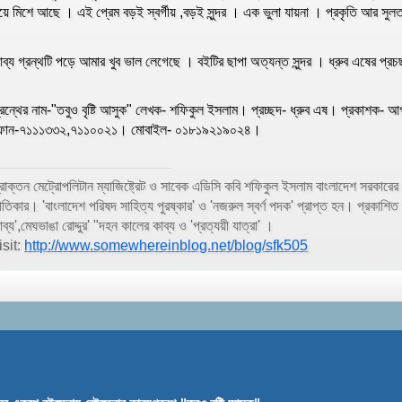
য়ে মিশে আছে । এই প্রেম বড়ই স্বর্গীয় ,বড়ই সুন্দর । এক ভুলা যায়না । প্রকৃতি আর সু
াব্য গ্রন্থটি পড়ে আমার খুব ভাল লেগেছে । বইটির ছাপা অত্যন্ত সুন্দর । ধ্রুব এষের প্র
্রন্থের নাম-"তবুও বৃষ্টি আসুক" লেখক- শফিকুল ইসলাম। প্রচ্ছদ- ধ্রুব এষ। প্রকাশক- আ
োন-৭১১১৩৩২,৭১১০০২১। মোবাইল- ০১৮১৯২১৯০২৪।
্রাক্তন মেট্রোপলিটান ম্যাজিষ্ট্রেট ও সাবেক এডিসি কবি শফিকুল ইসলাম বাংলাদেশ সরকার
ীতিকার। 'বাংলাদেশ পরিষদ সাহিত্য পুরষ্কার' ও 'নজরুল স্বর্ণ পদক' প্রাপ্ত হন। প্রকাশিত কাব
াব্য',মেঘভাঙা রোদ্দুর' "দহন কালের কাব্য ও 'প্রত্যয়ী যাত্রা' ।
isit:
http://www.somewhereinblog.net/blog/sfk505