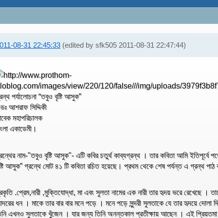
011-08-31 22:45:33
(edited by sfk505 2011-08-31 22:47:44)
্রন্থ পর্যালোচনা “তবুও বৃষ্টি আসুক”
-ডঃ আশরাফ সিদ্দিকী
াবেক মহাপরিচালক
াংলা একাডেমী।
্রন্থের নাম-"তবুও বৃষ্টি আসুক"- এটি কবির চতুর্থ কাব্যগ্রন্থ । তার কবিতা আমি ইতিপূর্বে পড়ে
ৃষ্টি আসুক” গ্রন্থে মোট ৪১ টি কবিতা রচিত হয়েছে। প্রথম থেকে শেষ পর্যন্ত এ গ্রন্থ পাঠ
্রকৃতি .প্রেম,নারী ,মুক্তিযোদ্ধা, মা এবং সুলতা নামের এক নারী তার হৃদয় ভরে রেখেছে । 
দরের ধন । মাকে তার বার বার মনে পড়ে । মনে পড়ে সুন্দরী সুলতাকে যে তার হৃদয়ে দোলা দিয়
িনি এখনও সুলতাকে খুঁজেন । যার জন্য তিনি অনন্তকাল প্রতীক্ষায় আছেন । এই প্রিয়ত