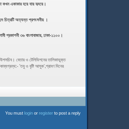
লতা কখন একাকার হয়ে যায় হৃদয়ে।
চছদ চিত্রটি অত্যন্ত প্রশংসনীয় ।
গামী প্রকাশনী ৩৬ বাংলাবাজার, ঢাকা-১১০০।
ের উপসচিব। বেতার ও টেলিভিশনের তালিকাভুক্ত
্যগ্রন্থ:- 'তবু ও বৃষ্টি আসুক',শ্রাবণ দিনের
You must
login
or
register
to post a reply