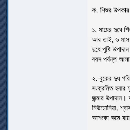
ক. শিশুর উপকা
১. মায়ের দুধে শ
আর তাই, ৬ মাস বয
দুধে পুষ্টি উপা
বয়স পর্যন্ত আল
২. বুকের দুধ পরিষ
সংক্রমিত হবার স
জন্মার উপাদান। 
নিউমোনিয়া, শ্বা
আশংকা কমে যায