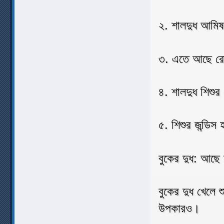
২. শালদুধ আমিষ
৩. এতে আছে রো
৪. শালদুধ শিশুর
৫. শিশুর জন্ডিস
বুকের দুধ: আছে
বুকের দুধ খেলে 
উপকারও।