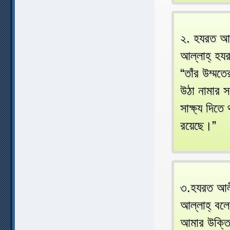
২. হযরত আনা
আল্লাহ্‌ হয
“তাঁর উম্মতে
উঠা নামার স
সাক্ষ্য দিত
রয়েছে।”
৩.হযরত আলী 
আল্লাহ্‌ ব
আমার উক্তি