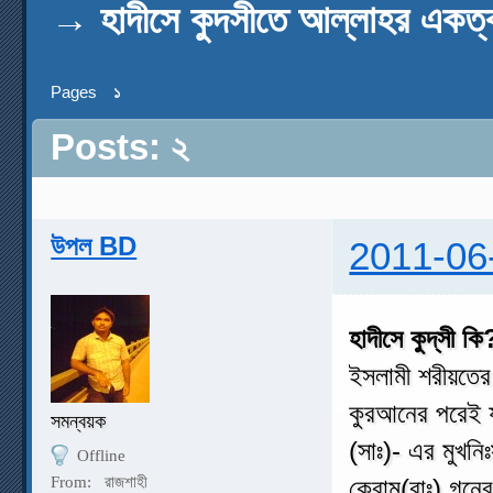
→
হাদীসে কুদসীতে আল্লাহর একত
Pages
১
Posts: ২
উপল BD
2011-06
হাদীসে কুদ্‌সী কি
ইসলামী শরীয়তের
কুরআনের পরেই যা
সমন্বয়ক
(সাঃ)- এর মুখনিঃ
Offline
From:
রাজশাহী
কেরাম(রাঃ) গনের