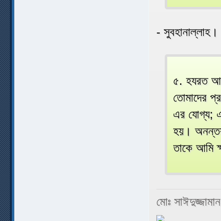
- সুবহানাল্লাহ।
৫. হযরত আবু
তোমাদের প্
এর যোগ্য; 
হয়। অনন্তর
তাকে আমি ক্
মোঃ সাঈদুজ্জামা