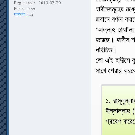
Registered:
2010-03-29
হাদীসসমূহের মধ
Posts:
৯৭৭
সম্মাননা
: 12
জবানে বর্ণনা কর
‘আল্লাহ তায়া’লা
হয়েছে। হাদীস শাস
পরিচিত।
তো এই হাদীসে ক
সাথে শেয়ার করব
১. রাসূলুল্
ইল্লাল্লাহ 
প্রবেশ করে