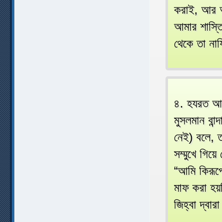
করাই, আর আ
আমার শাস্ত
থেকে তা না
৪. হযরত আনা
মুসলমান বান্
নেই) বলে, 
সম্মুখে গিয়
“আমি কিরূপে
মাফ করা হ
জিহ্বা দ্বা