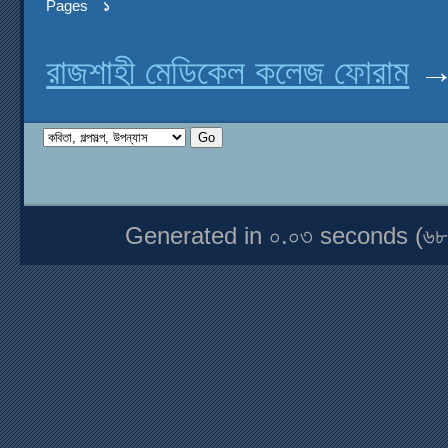
Pages
১
রাজশাহী মেডিকেল কলেজ ফোরাম
Generated in ০.০৩ seconds (৬৮