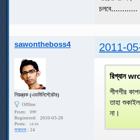
চলবে............
sawontheboss4
2011-05
রিগ্যান wr
শীগগীর কাপড
নিয়ন্ত্রক (এডমিনিস্ট্রেটর)
তাহা শুকাইল
Offline
না।
From:
ঢাকা
Registered:
2010-03-28
Posts:
১৫২৯
সম্মাননা
: 24