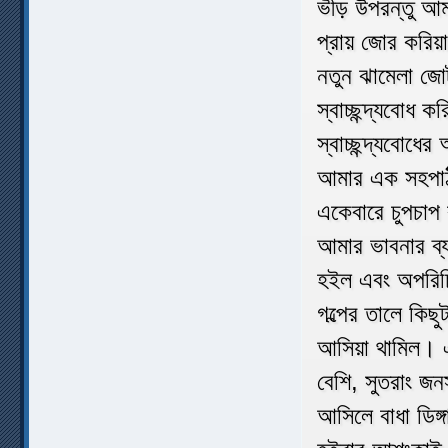
ভীড় উপরন্তু আম
প্রায় জোর করিয়
নতুন ঝামেলা জোট
স্বাচ্ছন্দ্যবোধ 
স্বাচ্ছন্দ্যবো
আমার এক সহপাঠী
একেবারে চুপচাপ 
আমার ভাবনার ব্য
হইল এবং অপরিচ
গল্পের তালে কিছ
আসিয়া থামিল। এ
বেশি, সুতরাং জন
আসিলে বাধা ডিঙ্