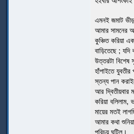
হইবার আশংকাই
এমনই জমাট ভীড় 
আমার সামনের আস
কুঞ্চিত করিয়া এ
বাড়িতেছে ; যদি
উত্তরটা বিশেষ স
হাঁপাইতে যুবতীর
স্তন্য পান করাই
আর দ্বিতীয়বার 
করিয়া বলিলাম, ভ
মায়ের মতই লাগ
আমার কথা শুনিয়
পরিচয় ঘটিল।