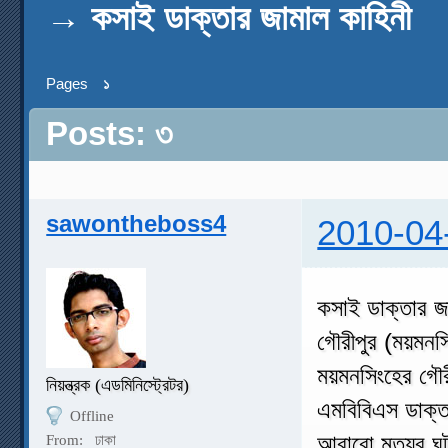
→
কসাই ডাক্তার জামাল কাহিনী
Pages
১
Posts: ৩
sawontheboss4
2010-04
কসাই ডাক্তার জ
গৌরীপুর (ময়মনস
ময়মনসিংহের গৌর
নিয়ন্ত্রক (এডমিনিস্ট্রেটর)
এমবিবিএস ডাক্তা
Offline
আবারো মৃত্যুর 
From:
ঢাকা