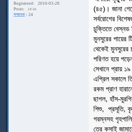
Registered:
2010-03-28
(৪৫)। জানা গেছ
Posts:
১৫২৯
সম্মাননা
: 24
সর্বরোগের বিশেষ
চুক্তিতে বেস্নড
মুনসুরের পায়ে
থেকেই মুনসুরের 
পরিণত হয়ে পড়েন
সেখানে প্রায় ১৯
এপ্রিল সকালে ত
রকম প্রাণ হারান
ছাগল, হাঁস-মুর
শিশু, প্রসূতি, 
গরম্নসহ গৃহপাল
ত্রে কসাই জামা