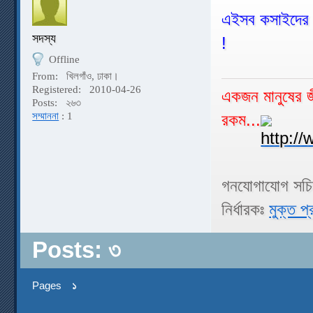
এইসব কসাইদের ক
সদস্য
!
Offline
From:
খিলগাঁও, ঢাকা।
Registered:
2010-04-26
একজন মানুষের জী
Posts:
২৬৩
রকম...
সম্মাননা
: 1
গনযোগাযোগ সচ
নির্ধারকঃ
মুক্ত প্
Posts: ৩
Pages
১