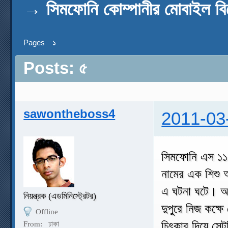
→
সিমফোনি কোম্পানীর মোবাইল ব
Pages
১
Posts: ৫
sawontheboss4
2011-03
সিমফোনি এস ১১০ 
নামের এক শিশু 
এ ঘটনা ঘটে। অদ্ব
নিয়ন্ত্রক (এডমিনিস্ট্রেটর)
দুপুরে নিজ কক্ষ
Offline
চিৎকার দিয়ে সেট
From:
ঢাকা