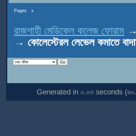
Pages
১
রাজশাহী মেডিকেল কলেজ ফোরাম
→
কোলেস্টেরল লেভেল কমাতে বাদ
Generated in ০.০৩ seconds (৬০