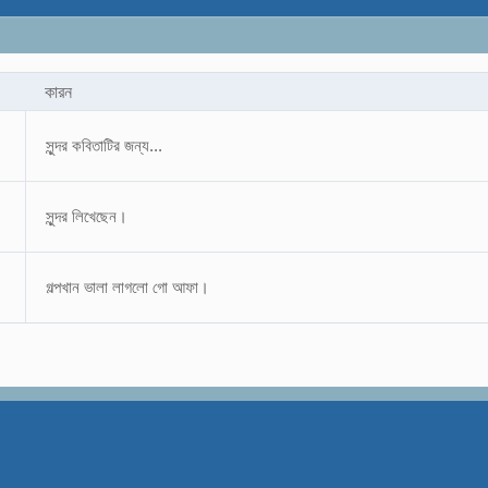
কারন
সুন্দর কবিতাটির জন্য...
সুন্দর লিখেছেন।
গল্পখান ভালা লাগলো গো আফা।