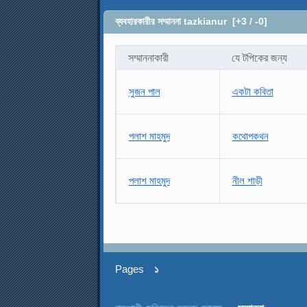
ব্যবহারকারীর সম্মাননা tazkianur
[+3 / -0]
সম্মাননাকারী
যে টপিকের জন্য
সুজন পাল
একটা কবিতা
পলাশ মাহমুদ
কথোপকথন
পলাশ মাহমুদ
নীল শাড়ী
Pages
১